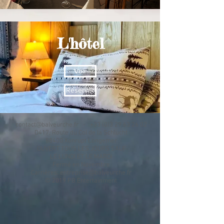
L'hôtel
Voir
Réserver
contact@balveurche.fr
- +33 (0)3 29 63 26 02
D417, Route du Col de la Schlucht
88400 Xonrupt Longemer
OUVERT TOUS LES JOURS SAUF
LE LUNDI ET LE MARDI
Fermé en Novembre
Carrières:
entreprise@balveurche.fr
© 2019 PB Entertainment