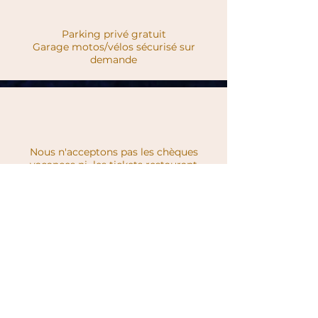
Parking privé gratuit
Garage motos/vélos sécurisé sur
demande
Nous n'acceptons pas les chèques
vacances ni les tickets
restaurant
contact@balveurche.fr
- +33 (0)3 29 63 26 02
D417, Route du Col de la Schlucht
88400 Xonrupt Longemer
OUVERT TOUS LES JOURS SAUF
LE LUNDI ET LE MARDI
Fermé en Novembre
Carrières:
entreprise@balveurche.fr
© 2019 PB Entertainment