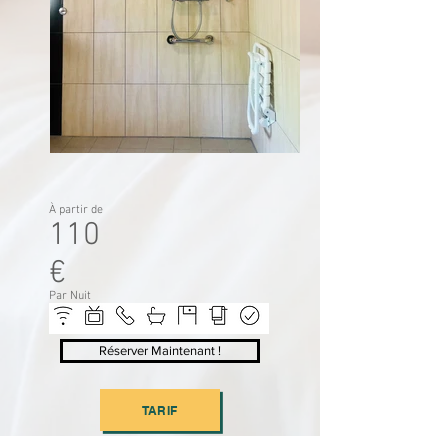
À partir de
110
€
Par Nuit
Réserver Maintenant !
TARIF